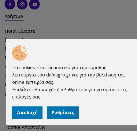
Χρήσιμα
Ποιοί Είμαστε
Συχνές Ερωτήσεις
Εκδηλώσεις
Εκπρόσωποι
Διαφήμιση
Τα cookies είναι σημαντικά για την εύρυθμη
λειτουργία του dafnagro.gr και για την βελτίωση της
Σημεία πώλησης
online εμπειρία σας.
Επικοινωνία
Επιλέξτε «Αποδοχή» ή «Ρυθμίσεις» για να ορίσετε τις
Πληροφορίες
επιλογές σας.
Τρόποι Παραγγελίας
Αποδοχή
Ρυθμίσεις
Τρόποι Πληρωμής
Τρόποι Αποστολής
Όροι χρήσης