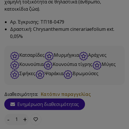
χαμηλή τοξικότητα σε θηλαστικά (άνθρωπο,
κατοικίδια ζώα).
Αρ. Έγκρισης: TΠ18-0479
Δραστική: Chrysanthemum cinerariaefolium ext.
0,05%
Κατσαρίδες
Μυρμήγκια
Αράχνες
Κουνούπια
Κουνούπια τίγρης
Μύγες
Σφήκες
Ψαράκια
Βρωμούσες
Διαθεσιμότητα:
Κατόπιν παραγγελίας
Ενημέρωση διαθεσιμότητας
-
+
Τεμάχια: