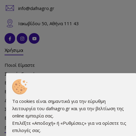
info@dafnagro.gr
Ιακωβίδου 50, Αθήνα 111 43
Χρήσιμα
Ποιοί Είμαστε
Συχνές Ερωτήσεις
Εκδηλώσεις
Εκπρόσωποι
Διαφήμιση
Τα cookies είναι σημαντικά για την εύρυθμη
λειτουργία του dafnagro.gr και για την βελτίωση της
Σημεία πώλησης
online εμπειρία σας.
Επικοινωνία
Επιλέξτε «Αποδοχή» ή «Ρυθμίσεις» για να ορίσετε τις
Πληροφορίες
επιλογές σας.