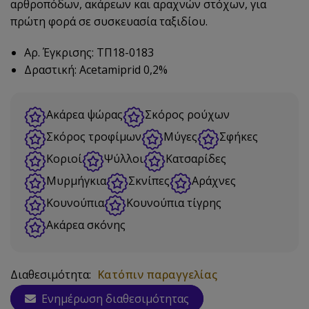
αρθροπόδων, ακάρεων και αραχνών στόχων, για
πρώτη φορά σε συσκευασία ταξιδίου.
Αρ. Έγκρισης: ΤΠ18-0183
Δραστική: Acetamiprid 0,2%
Ακάρεα ψώρας
Σκόρος ρούχων
Σκόρος τροφίμων
Μύγες
Σφήκες
Κοριοί
Ψύλλοι
Κατσαρίδες
Μυρμήγκια
Σκνίπες
Αράχνες
Κουνούπια
Κουνούπια τίγρης
Ακάρεα σκόνης
Διαθεσιμότητα:
Κατόπιν παραγγελίας
Ενημέρωση διαθεσιμότητας