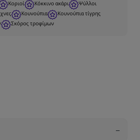
Κοριοί
Κόκκινο ακάρι
Ψύλλοι
χνες
Κουνούπια
Κουνούπια τίγρης
ν
Σκόρος τροφίμων