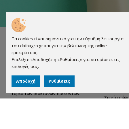
Τα cookies είναι σημαντικά για την εύρυθμη λειτουργία
Χρήσιμα
του dafnagro.gr και για την βελτίωση της online
εμπειρία σας.
Ποιοί Είμασ
Επιλέξτε «Αποδοχή» ή «Ρυθμίσεις» για να ορίσετε τις
Συχνές Ερω
επιλογές σας.
Εκδηλώσεις
Η εταιρεία μας (ΔΑΦΝΗ Biocides LTD)
ιδρύθηκε το 2005 και έκτοτε
Εκπρόσωπο
Αποδοχή
Ρυθμίσεις
δραστηριοποιείται και εξειδικεύεται στον
Διαφήμιση
τομέα των βιοκτόνων προϊόντων.
Σημεία πώλ
Επικοινωνί