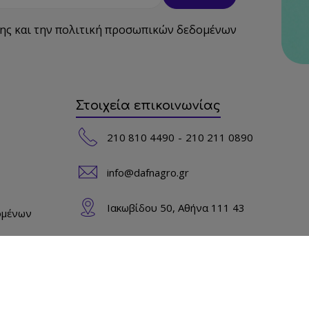
ης
και την
πολιτική προσωπικών δεδομένων
Στοιχεία επικοινωνίας
210 810 4490
210 211 0890
info@dafnagro.gr
Ιακωβίδου 50, Αθήνα 111 43
ομένων