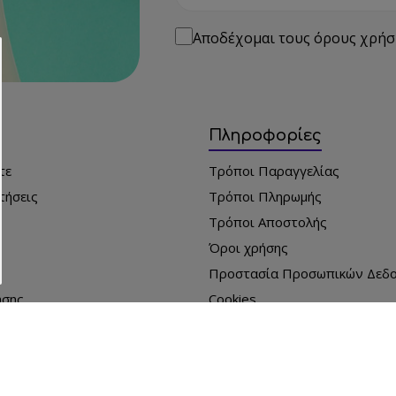
Email
Αποδέχομαι τους
όρους χρήσ
Πληροφορίες
τε
Τρόποι Παραγγελίας
τήσεις
Τρόποι Πληρωμής
Τρόποι Αποστολής
ι
Όροι χρήσης
Προστασία Προσωπικών Δεδ
ησης
Cookies
α