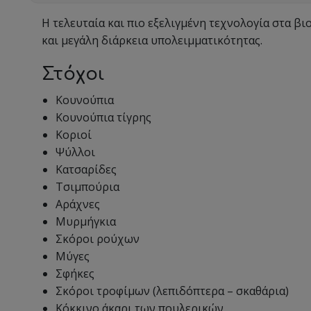
Η τελευταία και πιο εξελιγμένη τεχνολογία στα β
και μεγάλη διάρκεια υπολειμματικότητας.
Στόχοι
Κουνούπια
Κουνούπια τίγρης
Κοριοί
Ψύλλοι
Κατσαρίδες
Τσιμπούρια
Αράχνες
Μυρμήγκια
Σκόροι ρούχων
Μύγες
Σφήκες
Σκόροι τροφίμων (λεπιδόπτερα – σκαθάρια)
Κόκκινο άκαρι των πουλερικών