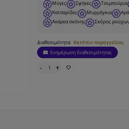
Μύγες
Σφήκες
Τσιμπούρια
Κατσαρίδες
Μυρμήγκια
Αρά
Ακάρεα σκόνης
Σκόρος ρούχω
Διαθεσιμότητα:
Κατόπιν παραγγελίας
Ενημέρωση διαθεσιμότητας
-
+
Τεμάχια: