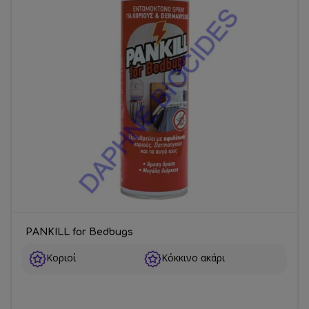
PANKILL for Bedbugs
Κοριοί
Κόκκινο ακάρι