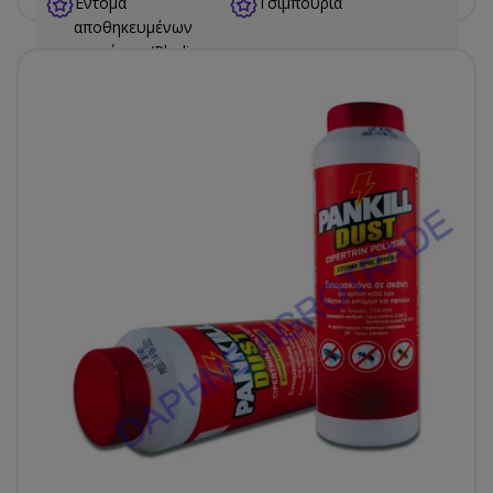
Έντομα
Τσιμπούρια
αποθηκευμένων
τροφίμων (Plodia
interpunctella,
Ephestia kuehniella)