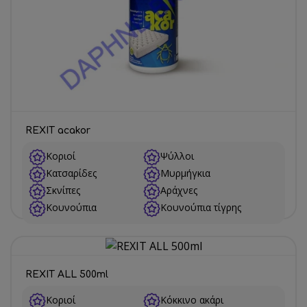
REXIT acakor
Κοριοί
Ψύλλοι
Κατσαρίδες
Μυρμήγκια
Σκνίπες
Αράχνες
Κουνούπια
Κουνούπια τίγρης
REXIT ALL 500ml
Κοριοί
Κόκκινο ακάρι