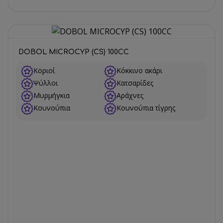
DOBOL MICROCYP (CS) 100CC
Κοριοί
Κόκκινο ακάρι
Ψύλλοι
Κατσαρίδες
Μυρμήγκια
Αράχνες
Κουνούπια
Κουνούπια τίγρης