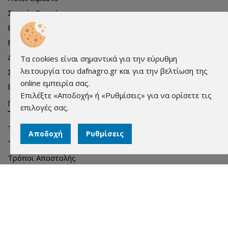
Συχνές Ερωτήσεις
Εκδηλώσεις
Εκπρόσωποι
Διαφήμιση
Τα cookies είναι σημαντικά για την εύρυθμη
λειτουργία του dafnagro.gr και για την βελτίωση της
Σημεία πώλησης
online εμπειρία σας.
Επικοινωνία
Επιλέξτε «Αποδοχή» ή «Ρυθμίσεις» για να ορίσετε τις
Πληροφορίες
επιλογές σας.
Τρόποι Παραγγελίας
Αποδοχή
Ρυθμίσεις
Τρόποι Πληρωμής
Τρόποι Αποστολής
Όροι χρήσης
Προστασία Προσωπικών Δεδομένων
Cookies