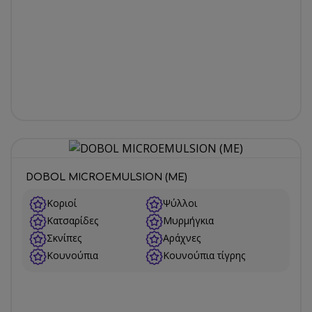
DOBOL MICROEMULSION (ME)
Κοριοί
Ψύλλοι
Κατσαρίδες
Μυρμήγκια
Σκνίπες
Αράχνες
Κουνούπια
Κουνούπια τίγρης