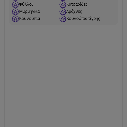
Ψύλλοι
Κατσαρίδες
Μυρμήγκια
Αράχνες
Κουνούπια
Κουνούπια τίγρης