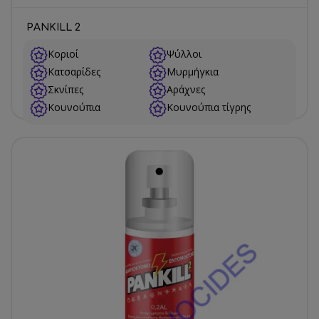
PANKILL 2
Κοριοί
Ψύλλοι
Κατσαρίδες
Μυρμήγκια
Σκνίπες
Αράχνες
Κουνούπια
Κουνούπια τίγρης