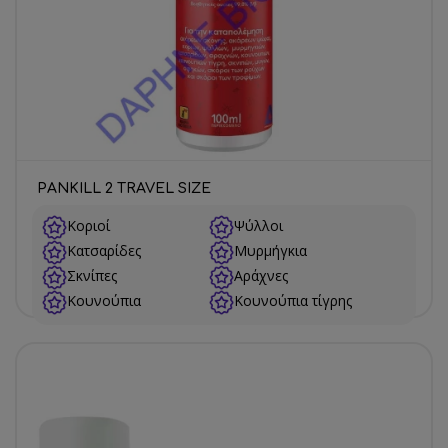
PANKILL 2 TRAVEL SIZE
Κοριοί
Ψύλλοι
Κατσαρίδες
Μυρμήγκια
Σκνίπες
Αράχνες
Κουνούπια
Κουνούπια τίγρης